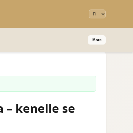
More
 – kenelle se