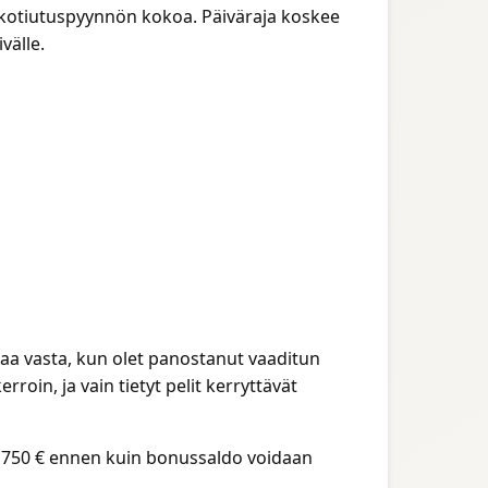
n kotiutuspyynnön kokoa. Päiväraja koskee
välle.
aa vasta, kun olet panostanut vaaditun
roin, ja vain tietyt pelit kerryttävät
1 750 € ennen kuin bonussaldo voidaan