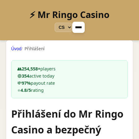
⚡ Mr Ringo Casino
Úvod
Přihlášení
👥
254,558+
players
🟢
354
active today
💸
97%
payout rate
⭐
4.8/5
rating
Přihlášení do Mr Ringo
Casino a bezpečný