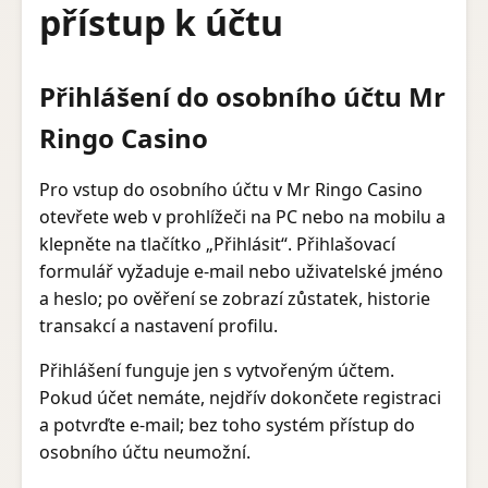
přístup k účtu
Přihlášení do osobního účtu Mr
Ringo Casino
Pro vstup do osobního účtu v Mr Ringo Casino
otevřete web v prohlížeči na PC nebo na mobilu a
klepněte na tlačítko „Přihlásit“. Přihlašovací
formulář vyžaduje e‑mail nebo uživatelské jméno
a heslo; po ověření se zobrazí zůstatek, historie
transakcí a nastavení profilu.
Přihlášení funguje jen s vytvořeným účtem.
Pokud účet nemáte, nejdřív dokončete registraci
a potvrďte e‑mail; bez toho systém přístup do
osobního účtu neumožní.