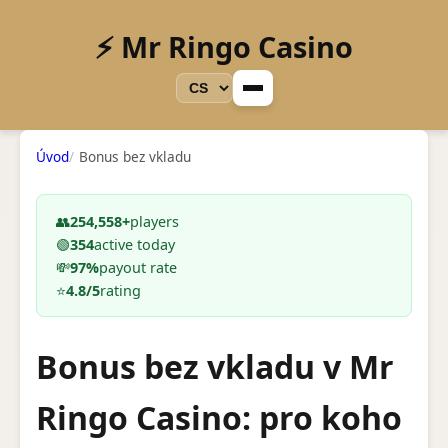
⚡ Mr Ringo Casino
Úvod
Bonus bez vkladu
👥
254,558+
players
🟢
354
active today
💸
97%
payout rate
⭐
4.8/5
rating
Bonus bez vkladu v Mr
Ringo Casino: pro koho