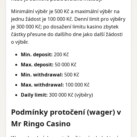
Minimální výběr je 500 Kč a maximální výběr na
jednu žádost je 100 000 Kč. Denní limit pro výběry
je 300 000 Kč; po dosažení limitu kasino zbytek
částky přesune do dalšího dne jako další žádosti
o výběr.
Min. deposit:
200 Kč
Max. deposit:
50 000 Kč
Min. withdrawal:
500 Kč
Max. withdrawal:
100 000 Kč
Daily limit:
300 000 Kč (výběry)
Podmínky protočení (wager) v
Mr Ringo Casino