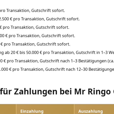
ro Transaktion, Gutschrift sofort.
.500 € pro Transaktion, Gutschrift sofort.
 pro Transaktion, Gutschrift sofort.
0 € pro Transaktion, Gutschrift sofort.
€ pro Transaktion, Gutschrift sofort.
 ab 20 € bis 50.000 € pro Transaktion, Gutschrift in 1–3 W
0 € pro Transaktion, Gutschrift nach 1–3 Bestätigungen (ca
.000 € pro Transaktion, Gutschrift nach 12–30 Bestätigunge
für Zahlungen bei Mr Ringo
Einzahlung
Auszahlung