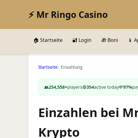
⚡ Mr Ringo Casino
🏠 Startseite
🔐 Login
🎁 Boni
📱 
Startseite
Einzahlung
👥
254,558+
players
🟢
354
active today
💸
97%
pa
Einzahlen bei Mr
Krypto