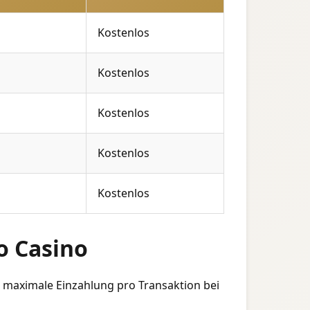
Kostenlos
Kostenlos
Kostenlos
Kostenlos
Kostenlos
o Casino
ie maximale Einzahlung pro Transaktion bei