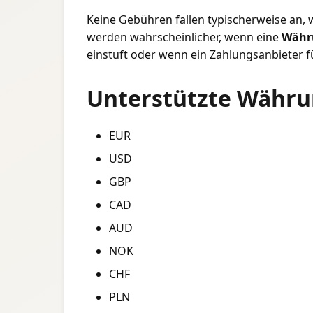
Keine Gebühren fallen typischerweise an,
werden wahrscheinlicher, wenn eine
Währ
einstuft oder wenn ein Zahlungsanbieter fü
Unterstützte Währ
EUR
USD
GBP
CAD
AUD
NOK
CHF
PLN