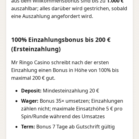
aus dem Willkommensbonus sind bis zu
1.000 €
auszahlbar; alles darüber wird gestrichen, sobald
eine Auszahlung angefordert wird.
100% Einzahlungsbonus bis 200 €
(Ersteinzahlung)
Mr Ringo Casino schreibt nach der ersten
Einzahlung einen Bonus in Höhe von 100% bis
maximal 200 € gut.
Deposit:
Mindesteinzahlung 20 €
Wager:
Bonus 35× umsetzen; Einzahlungen
zählen nicht; maximale Einsatzhöhe 5 € pro
Spin/Runde während des Umsatzes
Term:
Bonus 7 Tage ab Gutschrift gültig