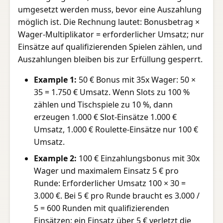
umgesetzt werden muss, bevor eine Auszahlung
möglich ist. Die Rechnung lautet: Bonusbetrag ×
Wager-Multiplikator = erforderlicher Umsatz; nur
Einsätze auf qualifizierenden Spielen zählen, und
Auszahlungen bleiben bis zur Erfüllung gesperrt.
Example 1:
50 € Bonus mit 35x Wager: 50 ×
35 = 1.750 € Umsatz. Wenn Slots zu 100 %
zählen und Tischspiele zu 10 %, dann
erzeugen 1.000 € Slot-Einsätze 1.000 €
Umsatz, 1.000 € Roulette-Einsätze nur 100 €
Umsatz.
Example 2:
100 € Einzahlungsbonus mit 30x
Wager und maximalem Einsatz 5 € pro
Runde: Erforderlicher Umsatz 100 × 30 =
3.000 €. Bei 5 € pro Runde braucht es 3.000 /
5 = 600 Runden mit qualifizierenden
Einsätzen; ein Einsatz über 5 € verletzt die